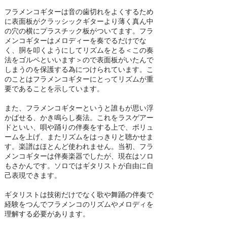
フラメンコギターは音の歯切れをよくするため
に表面板がクラッシックギターより薄く真ん中
の穴の横にプラスチック板がついてます。
フラ
メンコギターはメロディーを奏でるだけでな
く、胴を叩くようにしてリズムをとる＜この奏
法をゴルペといいます＞ので表面板がいたんで
しまうのを保護する為につけられています。
こ
のことはフラメンコギターにとってリズムが重
要であることを示しています。
また、フラメンコギターというと誰もが思い浮
かばせる、かき鳴らし奏法。
これをラスゲアー
ドといい、唄や踊りの伴奏をする上で、ボリュ
ームを上げ、
またリズムをはっきりと聴かせま
す。
楽譜はほとんど使われません。
当初、フラ
メンコギターは伴奏楽器でしたが、現在はソロ
もさかんです。
ソロではギタリストが自由に自
己表現できます。
ギタリストは技術だけでなく歌や舞踊の伴奏で
経験をつんでフラメンコのリズムやメロディを
理解する必要があります。