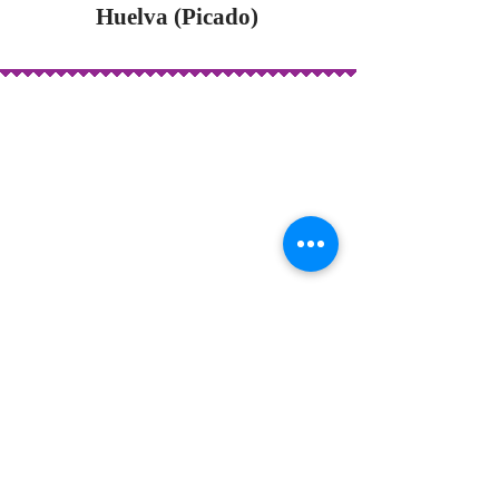
Huelva
(Picado)
Solea por Bulerias
Estudio Pasiflora Flamenco
フラメンコ教室
Contact Us お問い合わせ